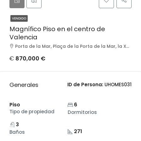
VENDIDO
Magnífico Piso en el centro de
Valencia
Porta de la Mar, Plaça de la Porta de la Mar, la Xerea, Ciutat Vella, València, Comarca de València, València / Valencia, Comunitat Valenciana, 46004, España
€
870,000 €
Generales
ID de Persona:
UHOMES031
Piso
6
Tipo de propiedad
Dormitorios
3
271
Baños