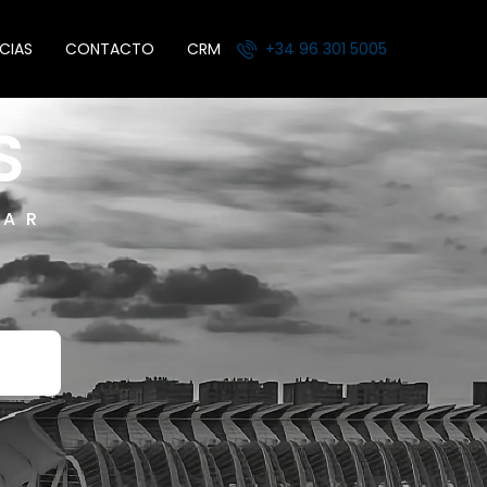
CIAS
CONTACTO
CRM
+34 96 301 5005
S
GAR