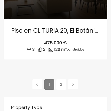
Piso en CL TURIA 20, El Botànic, Extramurs, València
475,000 €
3
2
120 m²
construidos
1
2
Property Type