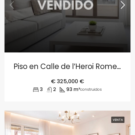
Piso en Calle de l’Heroi Romeu 5, Arrancapins, Extramurs, València
€
325,000 €
3
2
93 m²
construidos
VENTA