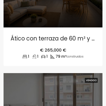
Ático con terraza de 60 m² y garaje en Valencia
€
265,000 €
1
1
1
79 m²
construidos
VENDIDO