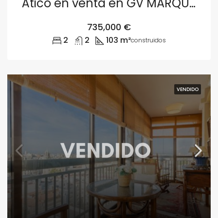
Ático en venta en GV MARQUES DEL TURIA 32, Gran Vía, L’Eixample, València
735,000 €
2
2
103 m²
construidos
VENDIDO