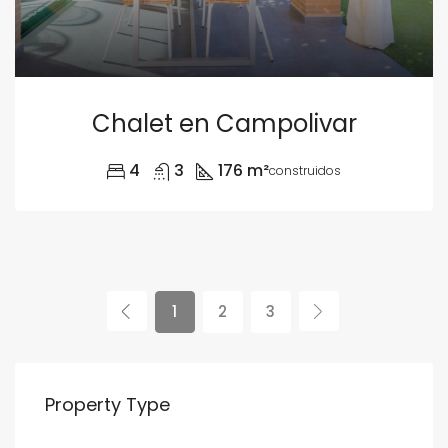
Chalet en Campolivar
4
3
176 m²
construidos
1
2
3
Property Type