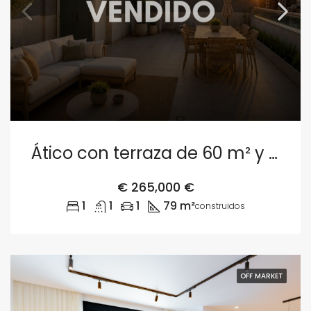
Ático con terraza de 60 m² y garaje en Valencia
€
265,000 €
1
1
1
79 m²
construidos
OFF MARKET