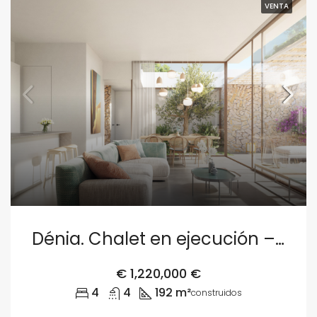
VENTA
Dénia. Chalet en ejecución – Parcela 4
€
1,220,000 €
4
4
192 m²
construidos