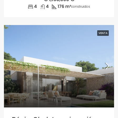
4
4
176 m²
construidos
VENTA