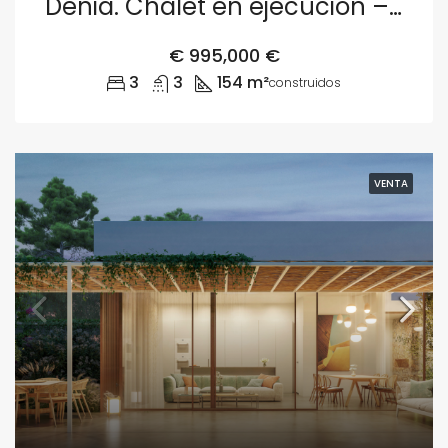
Dénia. Chalet en ejecución – Parcela 2
€
995,000 €
3
3
154 m²
construidos
VENTA