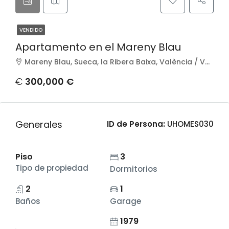
VENDIDO
Apartamento en el Mareny Blau
Mareny Blau, Sueca, la Ribera Baixa, València / Valencia, Comunitat Valenciana, 46419, España
€
300,000 €
Generales
ID de Persona:
UHOMES030
Piso
3
Tipo de propiedad
Dormitorios
2
1
Baños
Garage
1979