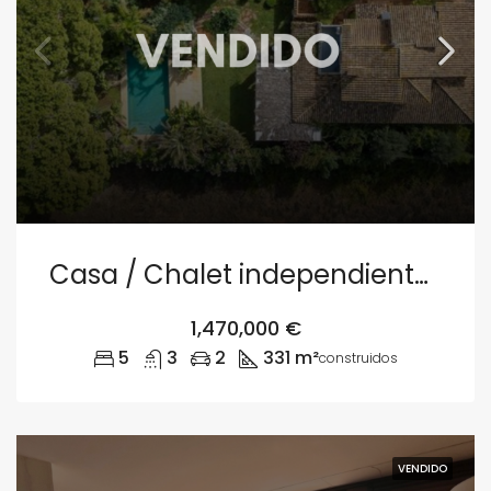
Casa / Chalet independiente en venta en camino de Santa Llúcia s/n, Denia
1,470,000 €
5
3
2
331 m²
construidos
VENDIDO