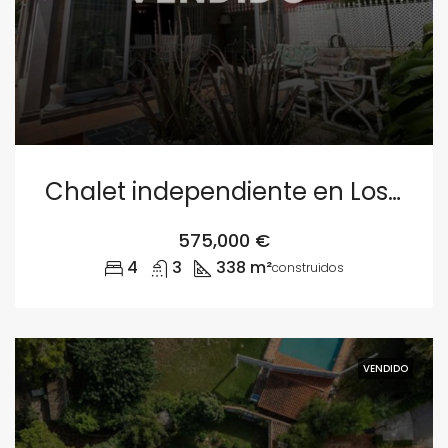
Chalet independiente en Los Monasterios, Puçol
575,000 €
4
3
338 m²
construidos
VENDIDO