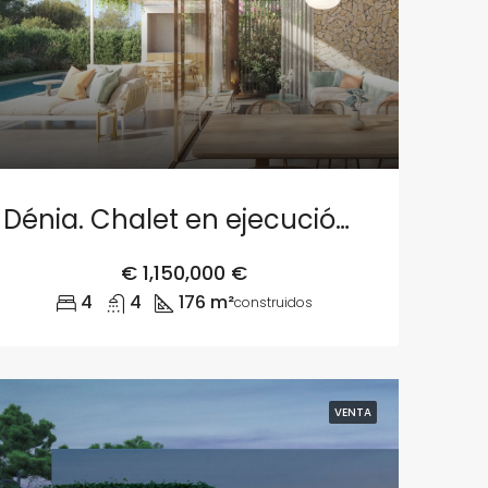
Dénia. Chalet en ejecución – Parcela 3
€
1,150,000 €
4
4
176 m²
construidos
VENTA