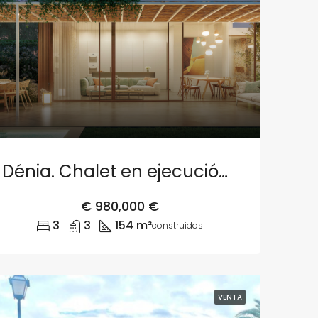
Dénia. Chalet en ejecución – Parcela 1
€
980,000 €
3
3
154 m²
construidos
VENTA