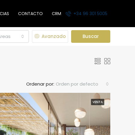
CIAS
CONTACTO
CRM
+34 96 301 5005
Areas
Avanzado
Buscar
Ordenar por:
Orden por defecto
VENTA