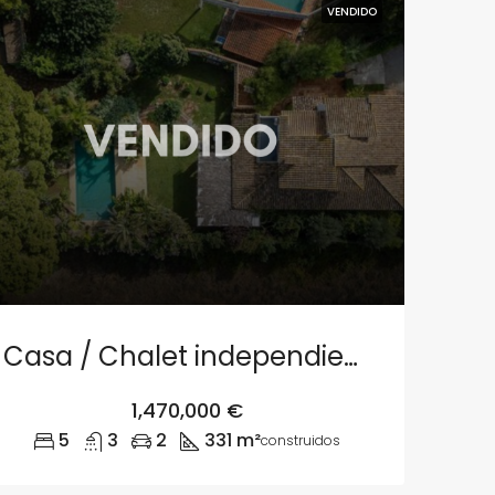
VENDIDO
Casa / Chalet independiente en venta en camino de Santa Llúcia s/n, Denia
1,470,000 €
5
3
2
331 m²
construidos