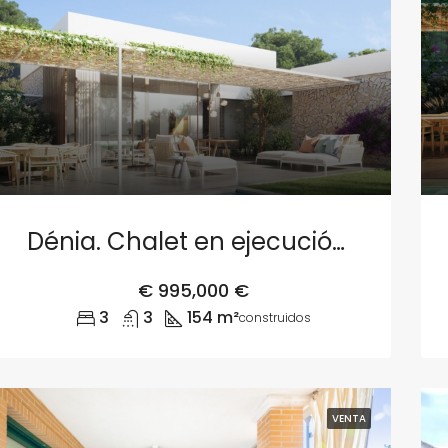
Dénia. Chalet en ejecución – Parcela 2
€
995,000 €
3
3
154 m²
construidos
VENTA