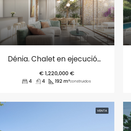
Dénia. Chalet en ejecución – Parcela 4
€
1,220,000 €
4
4
192 m²
construidos
VENTA