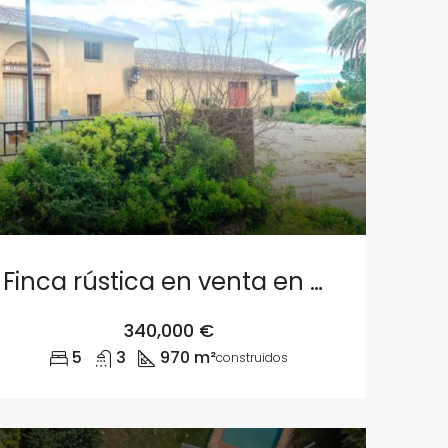
Finca rústica en venta en Camino de la Coma 12, Picassent
340,000 €
5
3
970 m²
construidos