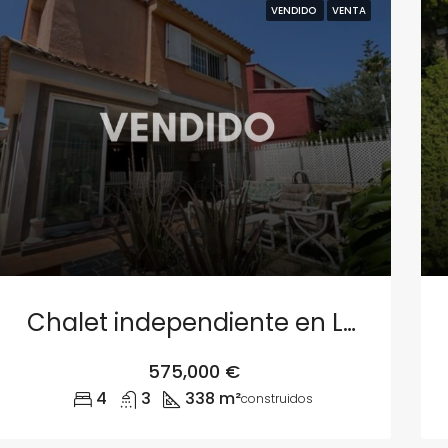
VENDIDO
VENTA
Chalet independiente en Los Monasterios, Puçol
575,000 €
4
3
338 m²
construidos