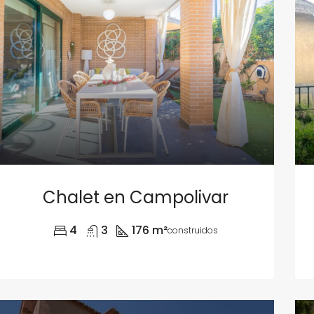
Chalet en Campolivar
4
3
176 m²
construidos