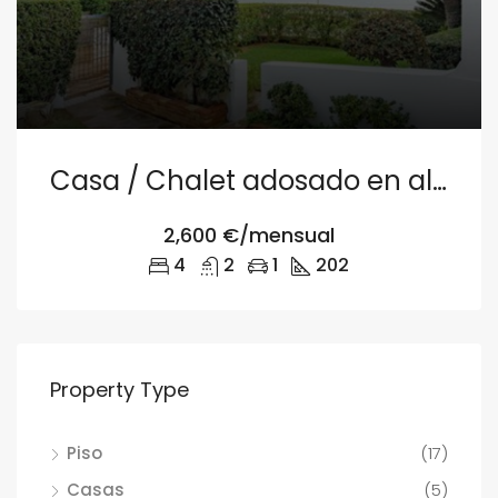
Casa / Chalet adosado en alquiler en URB PUIGVAL, Playa Puig
2,600 €/mensual
4
2
1
202
Property Type
Piso
(17)
Casas
(5)