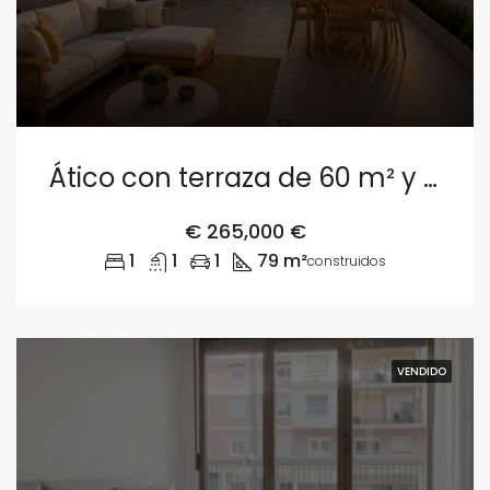
Ático con terraza de 60 m² y garaje en Valencia
€
265,000 €
1
1
1
79 m²
construidos
VENDIDO