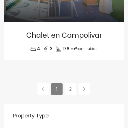
Chalet en Campolivar
4
3
176 m²
construidos
1
2
Property Type