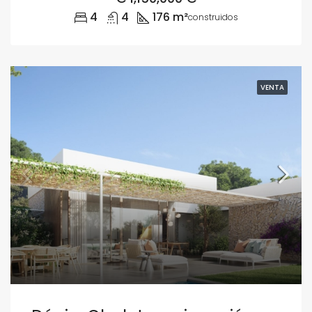
4
4
176 m²
construidos
VENTA