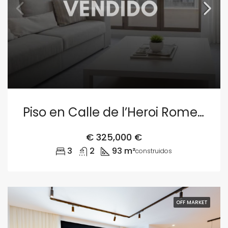
Piso en Calle de l’Heroi Romeu 5, Arrancapins, Extramurs, València
€
325,000 €
3
2
93 m²
construidos
OFF MARKET