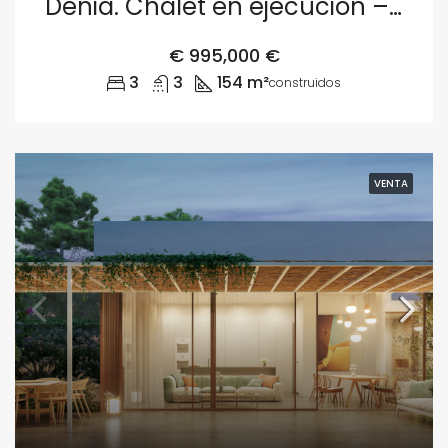
Dénia. Chalet en ejecución – Parcela 2
€
995,000 €
3
3
154 m²
construidos
VENTA