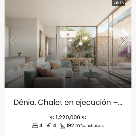
VENTA
Dénia. Chalet en ejecución – Parcela 4
€
1,220,000 €
4
4
192 m²
construidos