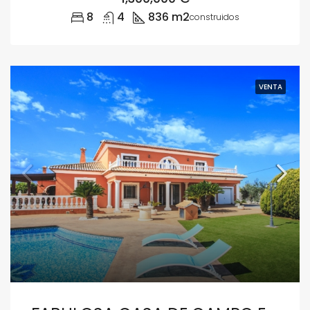
8
4
836 m2
construidos
VENTA