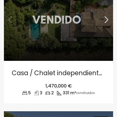
Casa / Chalet independiente en venta en camino de Santa Llúcia s/n, Denia
1,470,000 €
5
3
2
331 m²
construidos