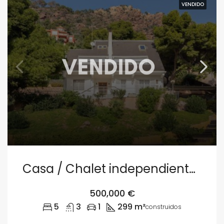
VENDIDO
Casa / Chalet independiente en venta en El Picayo, Sagunt
500,000 €
5
3
1
299 m²
construidos