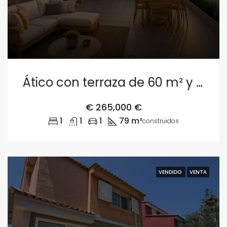
Ático con terraza de 60 m² y garaje en Valencia
€
265,000 €
1
1
1
79 m²
construidos
VENDIDO
VENTA