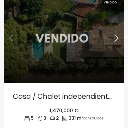
VENDIDO
Casa / Chalet independiente en venta en camino de Santa Llúcia s/n, Denia
1,470,000 €
5
3
2
331 m²
construidos