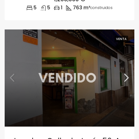
5
5
1
763 m²
construidos
VENTA