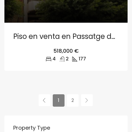
Piso en venta en Passatge de Ventura Feliu, Arrancapins, Extramurs
518,000 €
4
2
177
1
2
Property Type