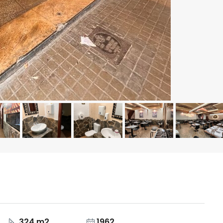
324 m2
1962