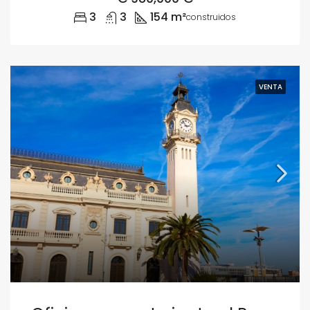
3
3
154 m²
construidos
VENTA