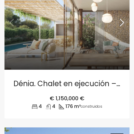
Dénia. Chalet en ejecución – Parcela 3
€
1,150,000 €
4
4
176 m²
construidos