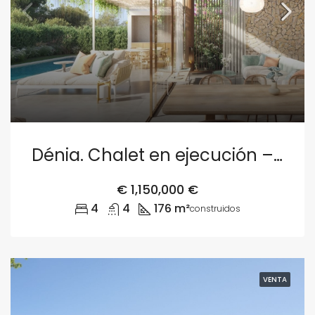
Dénia. Chalet en ejecución – Parcela 3
€
1,150,000 €
4
4
176 m²
construidos
VENTA