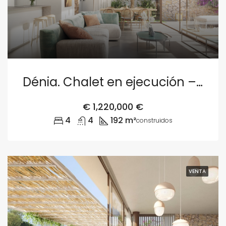
Dénia. Chalet en ejecución – Parcela 4
€
1,220,000 €
4
4
192 m²
construidos
VENTA