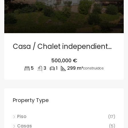
Casa / Chalet independiente en venta en El Picayo, Sagunt
500,000 €
5
3
1
299 m²
construidos
Property Type
Piso
(17)
Casas
(5)