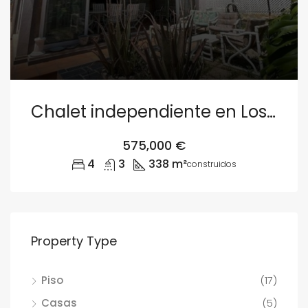
Chalet independiente en Los Monasterios, Puçol
575,000 €
4
3
338 m²
construidos
Property Type
Piso
(17)
Casas
(5)