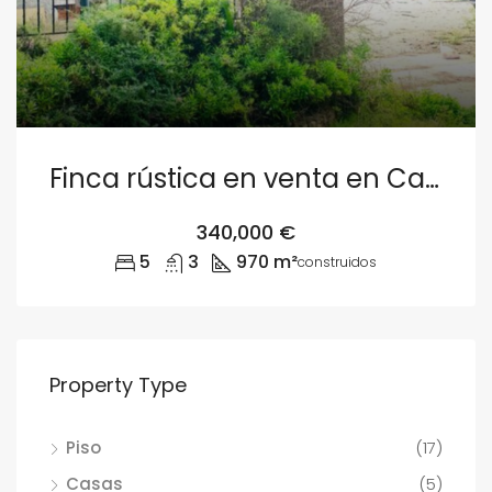
Finca rústica en venta en Camino de la Coma 12, Picassent
340,000 €
5
3
970 m²
construidos
Property Type
Piso
(17)
Casas
(5)