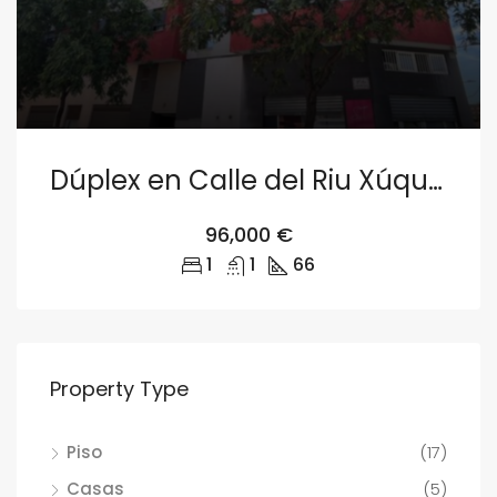
Dúplex en Calle del Riu Xúquer 19, Zona Ensanche-Río Jucar, Castellón
96,000 €
1
1
66
Property Type
Piso
(17)
Casas
(5)