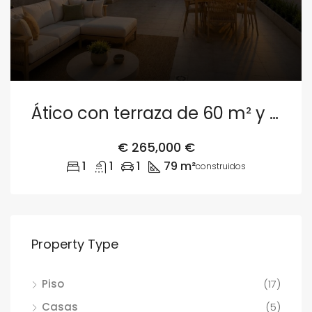
Ático con terraza de 60 m² y garaje en Valencia
€
265,000 €
1
1
1
79 m²
construidos
Property Type
Piso
(17)
Casas
(5)