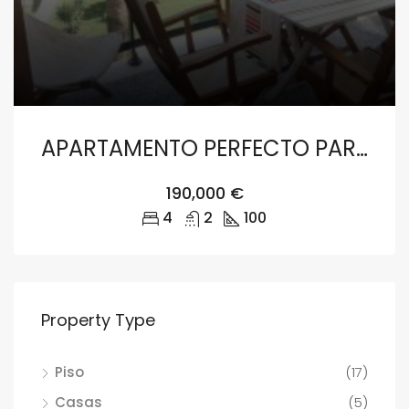
APARTAMENTO PERFECTO PARA DISFRUTARLO O INVERTIR (Aptos Malta/Capri , Salou)
190,000 €
4
2
100
Property Type
Piso
(17)
Casas
(5)